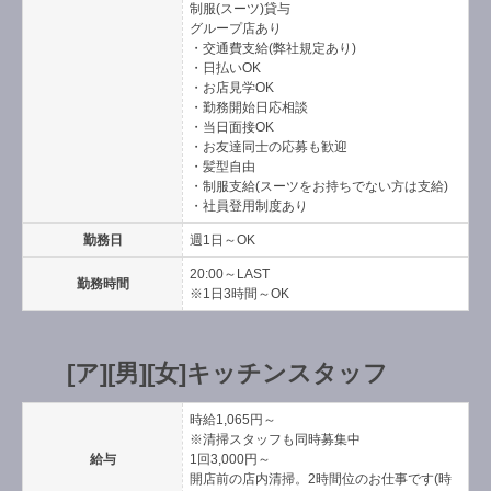
制服(スーツ)貸与
グループ店あり
・交通費支給(弊社規定あり)
・日払いOK
・お店見学OK
・勤務開始日応相談
・当日面接OK
・お友達同士の応募も歓迎
・髪型自由
・制服支給(スーツをお持ちでない方は支給)
・社員登用制度あり
勤務日
週1日～OK
20:00～LAST
勤務時間
※1日3時間～OK
[ア][男][女]キッチンスタッフ
時給1,065円～
※清掃スタッフも同時募集中
給与
1回3,000円～
開店前の店内清掃。2時間位のお仕事です(時