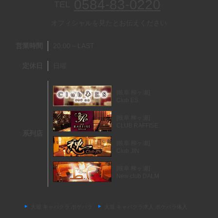
0584-83-0220
TEL
オフィシャルを見たとお伝えください
営業時間
20:00～LAST
定休日
日曜
[岐阜 柳ヶ瀬]
Club ES
[岐阜 柳ヶ瀬]
CLUB RAFFISE
系列店
[岐阜 柳ヶ瀬]
Club JIN
[岐阜 柳ヶ瀬]
New club DALM
大垣 キャバクラ ポケパラ
大垣 キャバクラ求人 ポケパラ体入