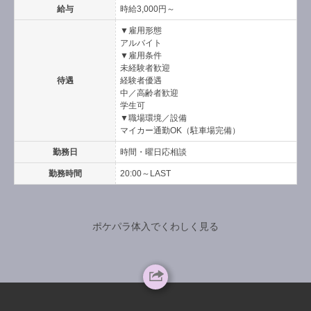
給与
時給3,000円～
▼雇用形態
アルバイト
▼雇用条件
未経験者歓迎
待遇
経験者優遇
中／高齢者歓迎
学生可
▼職場環境／設備
マイカー通勤OK（駐車場完備）
勤務日
時間・曜日応相談
勤務時間
20:00～LAST
ポケパラ体入でくわしく見る