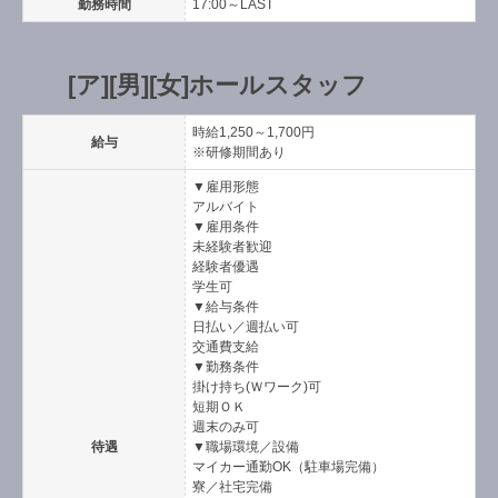
勤務時間
17:00～LAST
[ア][男][女]ホールスタッフ
時給1,250～1,700円
給与
※研修期間あり
▼雇用形態
アルバイト
▼雇用条件
未経験者歓迎
経験者優遇
学生可
▼給与条件
日払い／週払い可
交通費支給
▼勤務条件
掛け持ち(Ｗワーク)可
短期ＯＫ
週末のみ可
待遇
▼職場環境／設備
マイカー通勤OK（駐車場完備）
寮／社宅完備