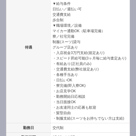
▼給与条件
日払い／週払い可
交通費支給
歩合制
▼職場環境／設備
マイカー通勤OK（駐車場完備）
寮／社宅完備
制服(スーツ)貸与
待遇
グループ店あり
・入店祝金3万円支給(規定あり)
・スピード昇給可能(3ヶ月毎に給与査定あり)
・有給あり(正社員のみ)
・交通費支給(弊社規定あり)
・各種手当あり
・日払いOK
・寮完備(即入寮OK)
・お店見学OK
・勤務開始日応相談
・当日面接OK
・お友達同士の応募も歓迎
・髪型自由
・制服支給(スーツをお持ちでない方は支給)
勤務日
交代制