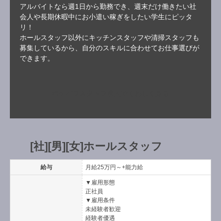
アルバイトなら週1日から勤務でき、週末だけ働きたい社
会人や長期休暇中にお小遣い稼ぎをしたい学生にピッタ
リ！
ホールスタッフ以外にキッチンスタッフや清掃スタッフも
募集しているから、自分のスキルに合わせてお仕事選びが
できます。
ポケパラスタッフ求人でくわしく見る
[社][男][女]ホールスタッフ
給与
月給25万円～+能力給
▼雇用形態
正社員
▼雇用条件
未経験者歓迎
経験者優遇