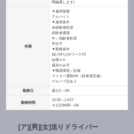
間融通します)
▼雇用形態
アルバイト
▼雇用条件
未経験者歓迎
経験者優遇
中／高齢者歓迎
学生可
待遇
▼勤務条件
掛け持ち(Ｗワーク)可
短期ＯＫ
週末のみ可
▼職場環境／設備
マイカー通勤OK（駐車場完備）
グループ店あり
勤務日
週1日～OK
20:00～LAST
勤務時間
※1日3時間～OK
[ア][男][女]送りドライバー