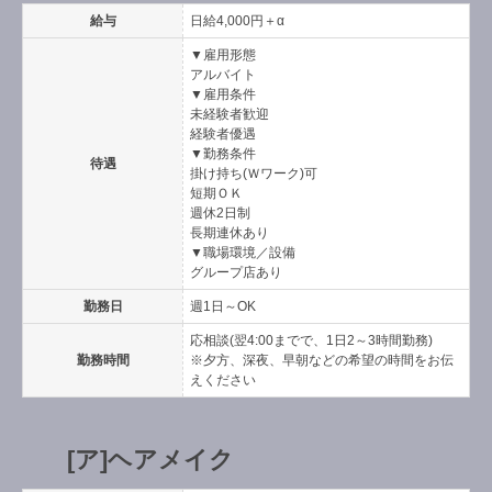
給与
日給4,000円＋α
▼雇用形態
アルバイト
▼雇用条件
未経験者歓迎
経験者優遇
▼勤務条件
待遇
掛け持ち(Ｗワーク)可
短期ＯＫ
週休2日制
長期連休あり
▼職場環境／設備
グループ店あり
勤務日
週1日～OK
応相談(翌4:00までで、1日2～3時間勤務)
勤務時間
※夕方、深夜、早朝などの希望の時間をお伝
えください
[ア]ヘアメイク