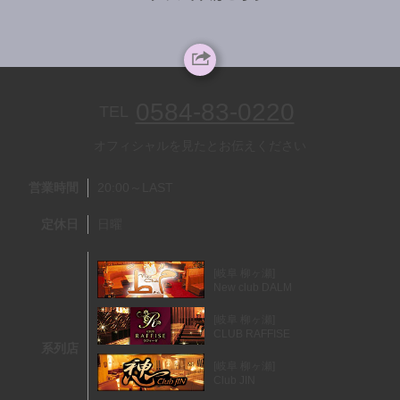
0584-83-0220
TEL
オフィシャルを見たとお伝えください
営業時間
20:00～LAST
定休日
日曜
[岐阜 柳ヶ瀬]
New club DALM
[岐阜 柳ヶ瀬]
CLUB RAFFISE
系列店
[岐阜 柳ヶ瀬]
Club JIN