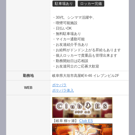
駐車場あり
ロッカー完備
・30代、シンママ活躍中、
・喫煙可能施設
・日払いOK
・無料駐車場あり
・マイカー通勤可能
・お友達紹介手当あり
・お給料がドンドン上がる昇給もあります
・個人ロッカーで貴重品も管理出来ます
・勤務開始日は応相談
・お友達同士のご応募大歓迎
勤務地
岐阜県大垣市高屋町4-46 イレブンビル2F
ポケパラ
WEB
ポケパラ体入
【岐阜 柳ヶ瀬】
Club ES