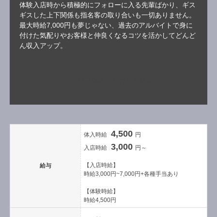
体験入店時から積極的にフォローに入る先輩ばかり、ギス
ギスした上下関係も指名客の取り合いも一切ありません。
最大時給7,000円も夢じゃない、過去のアルバイトで身に
付けた気配りやお客様と仲良くなるコツを活かしてどんど
ん収入アップ。
ポケパラ体入でくわしく見る
4,500
体入時給
円
3,000
入店時給
円～
【入店時給】
給与
時給3,000円~7,000円+各種手当あり
【体験時給】
時給4,500円