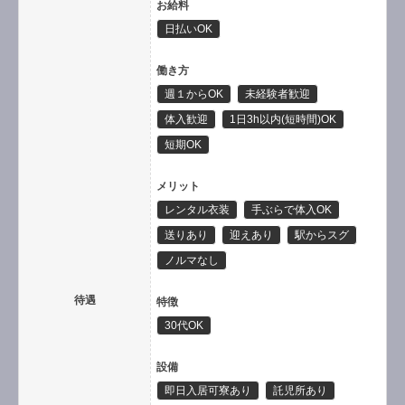
お給料
日払いOK
働き方
週１からOK
未経験者歓迎
体入歓迎
1日3h以内(短時間)OK
短期OK
メリット
レンタル衣装
手ぶらで体入OK
送りあり
迎えあり
駅からスグ
ノルマなし
待遇
特徴
30代OK
設備
即日入居可寮あり
託児所あり