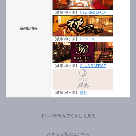
【岐阜 柳ヶ瀬】
New club DALM
系列店情報
【岐阜 柳ヶ瀬】
Club JIN
【岐阜 柳ヶ瀬】
CLUB RAFFISE
【岐阜 柳ヶ瀬】
愛月
ポケパラ体入でくわしく見る
スタッフ求人はこちら